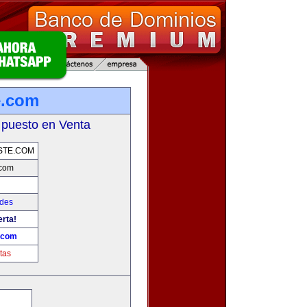
e.com
 puesto en Venta
STE.COM
.com
ades
erta!
.com
tas