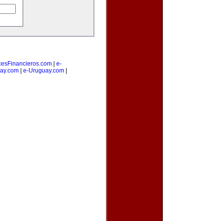
cesFinancieros.com
|
e-
ay.com
|
e-Uruguay.com
|