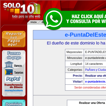
e-PuntaDelEst
El dueño de este dominio lo ha
Mayusculas:
E-PUNTADELE
Minusculas:
e-puntadeleste
Longitud:
14 caracteres
Categorias:
PaÃ­ses y Ciud
Precio:
Realizar una of
Visitar!
e-puntadeleste
Serán consideradas ofer
Realizar una Oferta