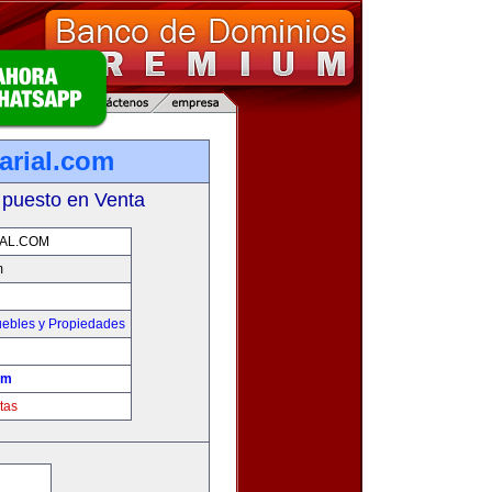
arial.com
 puesto en Venta
IAL.COM
m
ebles y Propiedades
om
tas