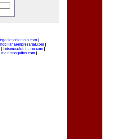
egocioscolombia.com
|
mobiliariaempresarial.com
|
|
turismocolombiano.com
|
|
matamosquitos.com
|