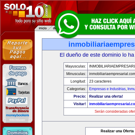
inmobiliariaempres
El dueño de este dominio lo ha
Mayusculas:
INMOBILIARIAEMPRESAR
Minusculas:
inmobiliariaempresarial.co
Longitud:
23 caracteres
Categorias:
Empresas e Industrias
,
Inmu
Precio:
Realizar una oferta!
Visitar!
inmobiliariaempresarial.c
Serán consideradas ofer
Realizar una Oferta