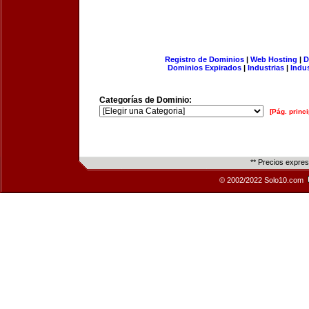
Registro de Dominios
|
Web Hosting
|
D
Dominios Expirados
|
Industrias
|
Indu
Categorías de Dominio:
[Pág. princi
** Precios expre
© 2002/2022 Solo10.com