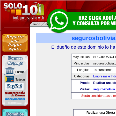
segurosbolivi
El dueño de este dominio lo ha
Mayusculas:
SEGUROSBOLI
Minusculas:
segurosbolivia
Longitud:
14 caracteres
Categorias:
Empresas e Indu
Precio:
Realizar una of
Visitar!
segurosbolivia
Serán consideradas ofer
Realizar una Oferta