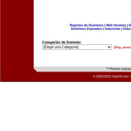
Registro de Dominios
|
Web Hosting
|
D
Dominios Expirados
|
Industrias
|
Indu
Categorías de Dominio:
[Pág. princi
** Precios expre
© 2002/2022 Solo10.com