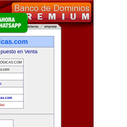
icas.com
 puesto en Venta
OGICAS.COM
as.com
s
cas.com
tas