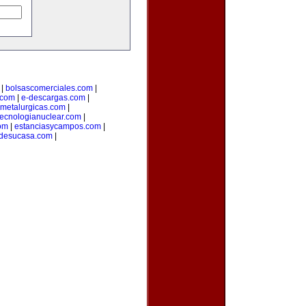
|
bolsascomerciales.com
|
o.com
|
e-descargas.com
|
metalurgicas.com
|
tecnologianuclear.com
|
om
|
estanciasycampos.com
|
desucasa.com
|