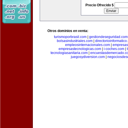
Precio Ofrecido $
Otros dominios en venta:
turismoporbrasil.com
|
gestiondeseguridad.com
bolsasindustriales.com
|
directorioinformatic
empleosinternacionales.com
|
empresas
empresastecnologicas.com
|
i-coches.com
|
tecnologiasanitaria.com
|
encuestasdemercado.c
juegosydiversion.com
|
negociosdes