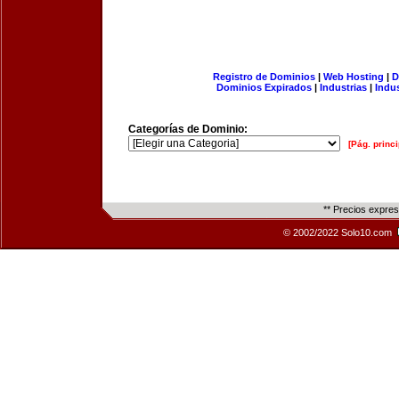
Registro de Dominios
|
Web Hosting
|
D
Dominios Expirados
|
Industrias
|
Indu
Categorías de Dominio:
[Pág. princi
** Precios expre
© 2002/2022 Solo10.com