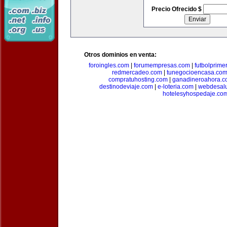
Precio Ofrecido $
Otros dominios en venta:
foroingles.com
|
forumempresas.com
|
futbolprime
redmercadeo.com
|
tunegocioencasa.co
compratuhosting.com
|
ganadineroahora.c
destinodeviaje.com
|
e-loteria.com
|
webdesal
hotelesyhospedaje.co