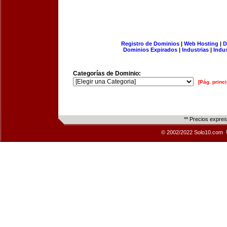
Registro de Dominios
|
Web Hosting
|
D
Dominios Expirados
|
Industrias
|
Indu
Categorías de Dominio:
[Pág. princi
** Precios expre
© 2002/2022 Solo10.com