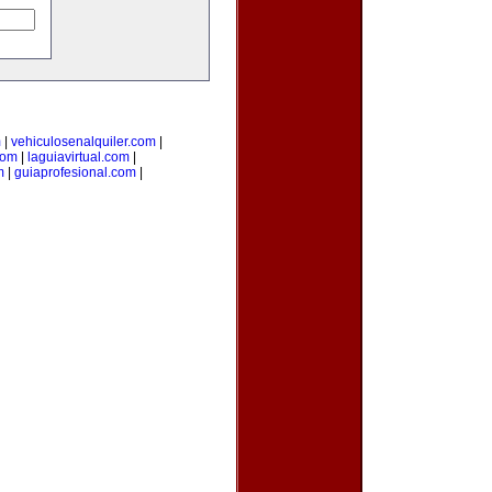
m
|
vehiculosenalquiler.com
|
com
|
laguiavirtual.com
|
m
|
guiaprofesional.com
|