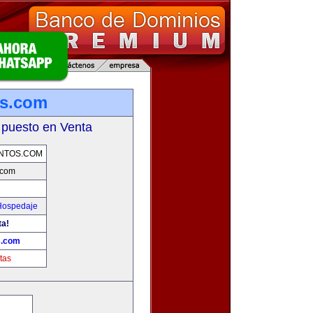
os.com
 puesto en Venta
NTOS.COM
.com
 Hospedaje
ta!
s.com
tas