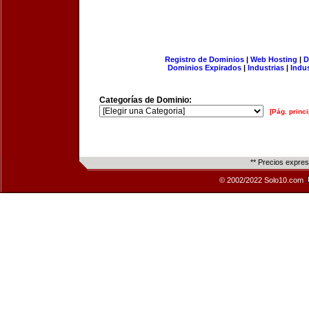
Registro de Dominios
|
Web Hosting
|
D
Dominios Expirados
|
Industrias
|
Indu
Categorías de Dominio:
[Pág. princi
** Precios expre
© 2002/2022 Solo10.com