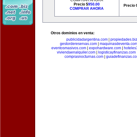
COMPRAR AHORA
Precio $
950.00
Precio 
COMPRAR AHORA
Otros dominios en venta:
publicidadargentina.com
|
propiedades.bi
gestordereservas.com
|
maquinasdeventa.co
eventosmasivos.com
|
expohardware.com
|
hotele
viviendaenalquiler.com
|
logisticayfinanzas.com
comprasnocturnas.com
|
guiadefinanzas.c