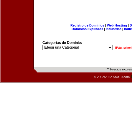
Registro de Dominios
|
Web Hosting
|
D
Dominios Expirados
|
Industrias
|
Indu
Categorías de Dominio:
[Pág. princi
** Precios expre
© 2002/2022 Solo10.com