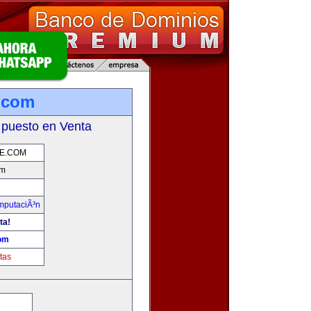
.com
 puesto en Venta
E.COM
om
omputaciÃ³n
ta!
om
tas