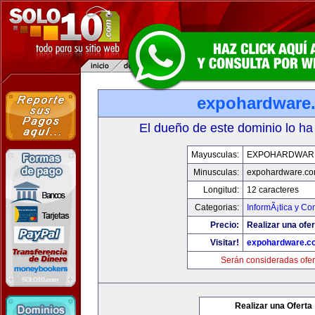
expohardware
El dueño de este dominio lo ha
Mayusculas:
EXPOHARDWAR
Minusculas:
expohardware.c
Longitud:
12 caracteres
Categorias:
InformÃ¡tica y C
Precio:
Realizar una ofer
Visitar!
expohardware.c
Serán consideradas ofer
Realizar una Oferta