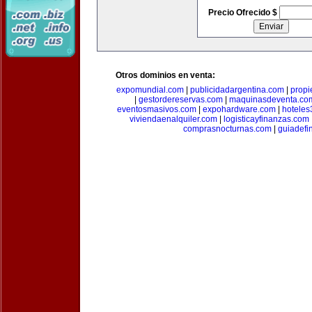
Precio Ofrecido $
Otros dominios en venta:
expomundial.com
|
publicidadargentina.com
|
propi
|
gestordereservas.com
|
maquinasdeventa.co
eventosmasivos.com
|
expohardware.com
|
hotele
viviendaenalquiler.com
|
logisticayfinanzas.com
comprasnocturnas.com
|
guiadefi