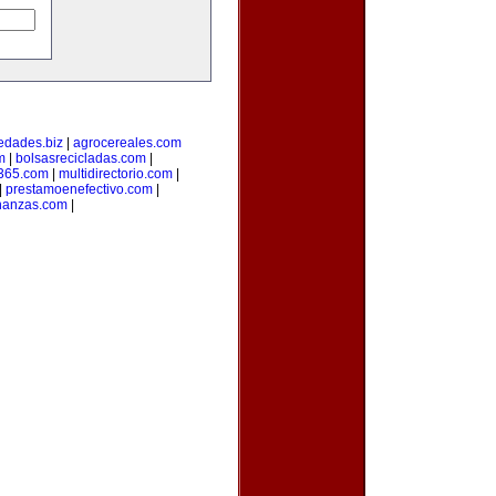
edades.biz
|
agrocereales.com
m
|
bolsasrecicladas.com
|
s365.com
|
multidirectorio.com
|
|
prestamoenefectivo.com
|
nanzas.com
|