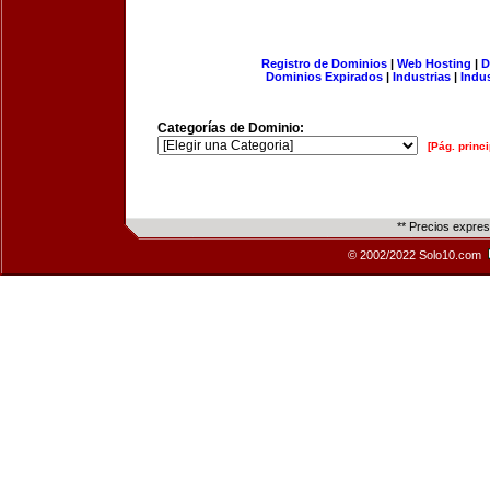
Registro de Dominios
|
Web Hosting
|
D
Dominios Expirados
|
Industrias
|
Indu
Categorías de Dominio:
[Pág. princi
** Precios expre
© 2002/2022 Solo10.com