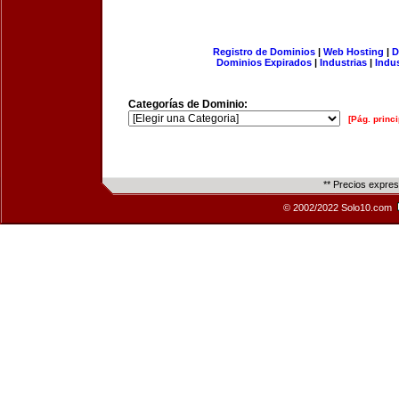
Registro de Dominios
|
Web Hosting
|
D
Dominios Expirados
|
Industrias
|
Indu
Categorías de Dominio:
[Pág. princi
** Precios expre
© 2002/2022 Solo10.com