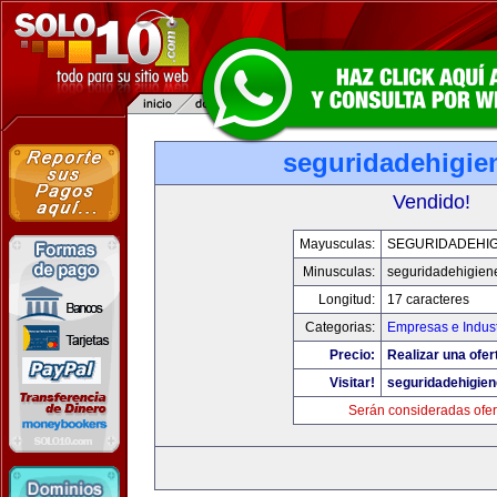
seguridadehigie
Vendido!
Mayusculas:
SEGURIDADEHIG
Minusculas:
seguridadehigien
Longitud:
17 caracteres
Categorias:
Empresas e Indust
Precio:
Realizar una ofer
Visitar!
seguridadehigie
Serán consideradas ofer