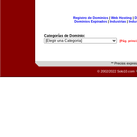
Registro de Dominios
|
Web Hosting
|
D
Dominios Expirados
|
Industrias
|
Indu
Categorías de Dominio:
[Pág. princi
** Precios expre
© 2002/2022 Solo10.com