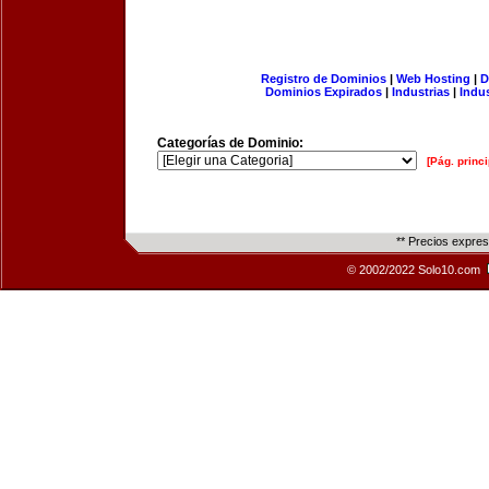
Registro de Dominios
|
Web Hosting
|
D
Dominios Expirados
|
Industrias
|
Indu
Categorías de Dominio:
[Pág. princi
** Precios expre
© 2002/2022 Solo10.com