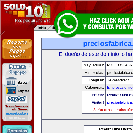
preciosfabric
El dueño de este dominio lo ha
Mayusculas:
PRECIOSFABR
Minusculas:
preciosfabrica.
Longitud:
14 caracteres
Categorias:
Empresas e Indu
Precio:
Realizar una of
Visitar!
preciosfabrica
Serán consideradas ofer
Realizar una Oferta