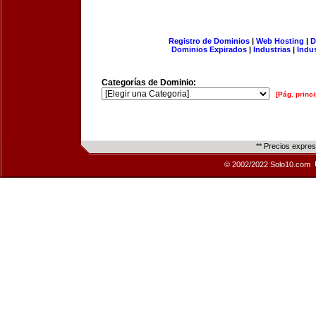
Registro de Dominios
|
Web Hosting
|
D
Dominios Expirados
|
Industrias
|
Indu
Categorías de Dominio:
[Pág. princi
** Precios expre
© 2002/2022 Solo10.com