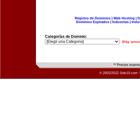
Registro de Dominios
|
Web Hosting
|
D
Dominios Expirados
|
Industrias
|
Indu
Categorías de Dominio:
[Pág. princi
** Precios expre
© 2002/2022 Solo10.com