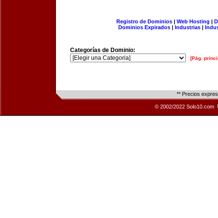
Registro de Dominios
|
Web Hosting
|
D
Dominios Expirados
|
Industrias
|
Indu
Categorías de Dominio:
[Pág. princi
** Precios expre
© 2002/2022 Solo10.com