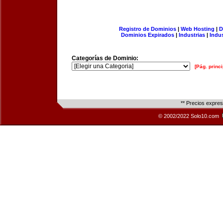
Registro de Dominios
|
Web Hosting
|
D
Dominios Expirados
|
Industrias
|
Indu
Categorías de Dominio:
[Pág. princi
** Precios expre
© 2002/2022 Solo10.com