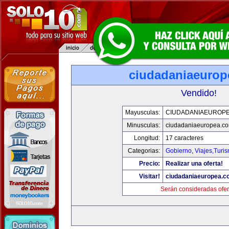
ciudadaniaeurop
Vendido!
Mayusculas:
CIUDADANIAEUROP
Minusculas:
ciudadaniaeuropea.c
Longitud:
17 caracteres
Categorias:
Gobierno
,
Viajes,Turi
Precio:
Realizar una oferta!
Visitar!
ciudadaniaeuropea.c
Serán consideradas ofer