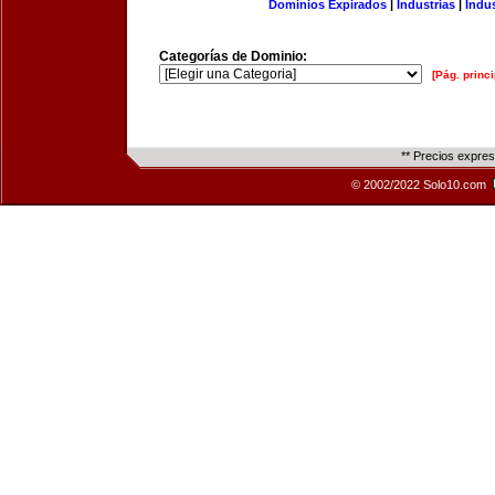
Dominios Expirados
|
Industrias
|
Indu
Categorías de Dominio:
[Pág. princi
** Precios expre
© 2002/2022 Solo10.com