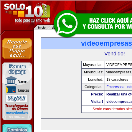
videoempresa
Vendido!
Mayusculas:
VIDEOEMPRE
Minusculas:
videoempresas
Longitud:
13 caracteres
Categorias:
Empresas e Indu
Precio:
Realizar una of
Visitar!
videoempresa
Serán consideradas ofer