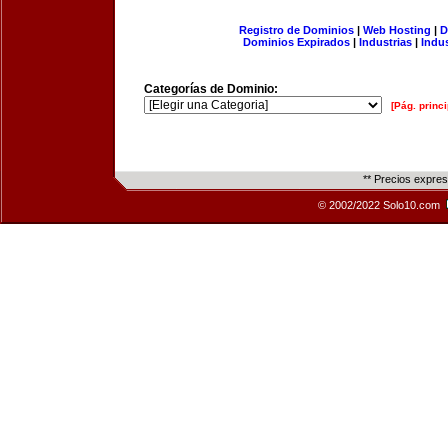
Registro de Dominios
|
Web Hosting
|
D
Dominios Expirados
|
Industrias
|
Indu
Categorías de Dominio:
[Pág. princi
** Precios expre
© 2002/2022 Solo10.com