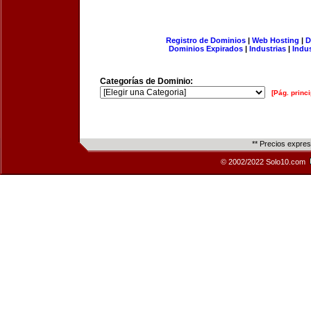
Registro de Dominios
|
Web Hosting
|
D
Dominios Expirados
|
Industrias
|
Indu
Categorías de Dominio:
[Pág. princi
** Precios expre
© 2002/2022 Solo10.com