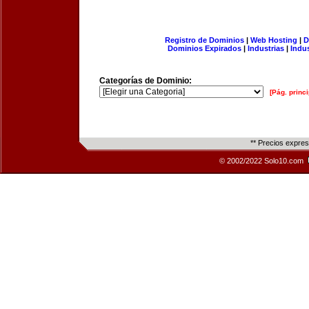
Registro de Dominios
|
Web Hosting
|
D
Dominios Expirados
|
Industrias
|
Indu
Categorías de Dominio:
[Pág. princi
** Precios expre
© 2002/2022 Solo10.com