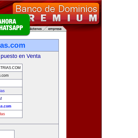
ias.com
 puesto en Venta
TRIAS.COM
s.com
ias
a!
as.com
tas