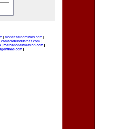
om
|
monetizardominios.com
|
|
camaradeindustrias.com
|
m
|
mercadodeinversion.com
|
rgentinas.com
|