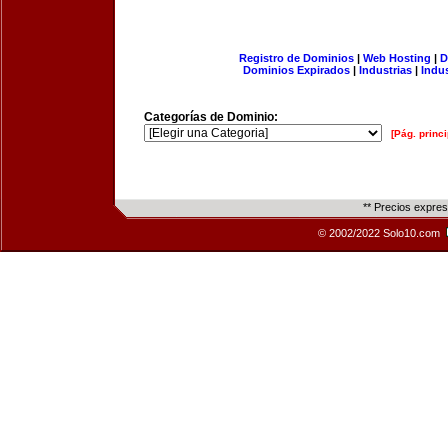
Registro de Dominios
|
Web Hosting
|
D
Dominios Expirados
|
Industrias
|
Indu
Categorías de Dominio:
[Pág. princi
** Precios expre
© 2002/2022 Solo10.com