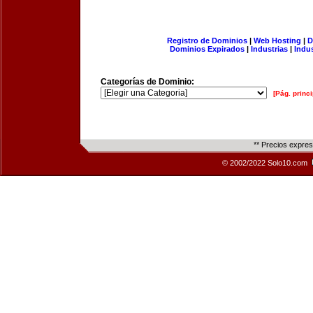
Registro de Dominios
|
Web Hosting
|
D
Dominios Expirados
|
Industrias
|
Indu
Categorías de Dominio:
[Pág. princi
** Precios expre
© 2002/2022 Solo10.com