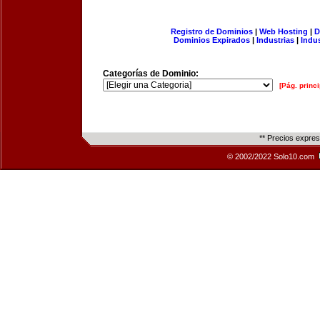
Registro de Dominios
|
Web Hosting
|
D
Dominios Expirados
|
Industrias
|
Indu
Categorías de Dominio:
[Pág. princi
** Precios expre
© 2002/2022 Solo10.com