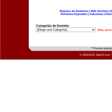
Registro de Dominios
|
Web Hosting
|
D
Dominios Expirados
|
Industrias
|
Indu
Categorías de Dominio:
[Pág. princi
** Precios expre
© 2002/2022 Solo10.com