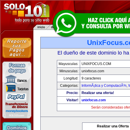
UnixFocus.
El dueño de este dominio lo ha
Mayusculas:
UNIXFOCUS.COM
Minusculas:
unixfocus.com
Longitud:
9 caracteres
Categorias:
InformÃ¡tica y ComputaciÃ³n
,
Precio:
Realizar una oferta!
Visitar!
unixfocus.com
Serán consideradas ofer
Realizar una Oferta