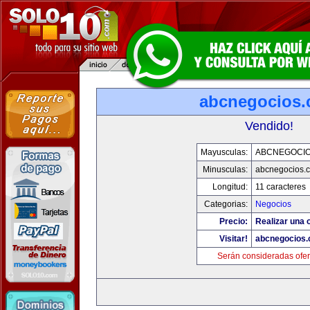
abcnegocios
Vendido!
Mayusculas:
ABCNEGOCI
Minusculas:
abcnegocios.
Longitud:
11 caracteres
Categorias:
Negocios
Precio:
Realizar una o
Visitar!
abcnegocios
Serán consideradas ofer