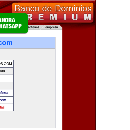
.com
OS.COM
com
ferta!
.com
tas