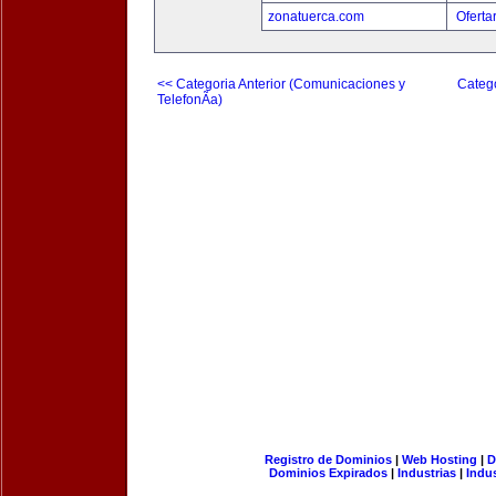
zonatuerca.com
Oferta
<< Categoria Anterior (Comunicaciones y
Catego
TelefonÃ­a)
Registro de Dominios
|
Web Hosting
|
D
Dominios Expirados
|
Industrias
|
Indu