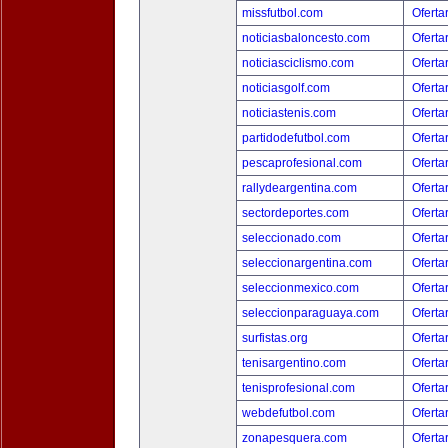
missfutbol.com
Oferta
noticiasbaloncesto.com
Oferta
noticiasciclismo.com
Oferta
noticiasgolf.com
Oferta
noticiastenis.com
Oferta
partidodefutbol.com
Oferta
pescaprofesional.com
Oferta
rallydeargentina.com
Oferta
sectordeportes.com
Oferta
seleccionado.com
Oferta
seleccionargentina.com
Oferta
seleccionmexico.com
Oferta
seleccionparaguaya.com
Oferta
surfistas.org
Oferta
tenisargentino.com
Oferta
tenisprofesional.com
Oferta
webdefutbol.com
Oferta
zonapesquera.com
Oferta