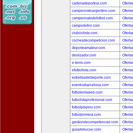
cadenadeportiva.com
Oferta
campeonatoargentino.com
Oferta
campeonatodefutbol.com
Oferta
campodetiro.com
Oferta
clubciclista.com
Oferta
cochesdecompeticion.com
Oferta
deporteamateur.com
Oferta
deslizador.com
Oferta
e-tenis.com
Oferta
efutbolista.com
Oferta
estrellasdeldeporte.com
Oferta
eventosbarcelona.com
Oferta
futbolenlaweb.com
Oferta
futbolistaprofesional.com
Oferta
futbolplayero.com
Oferta
futbolprimera.com
Oferta
gestiondecompetencias.com
Oferta
guiadebuceo.com
Oferta