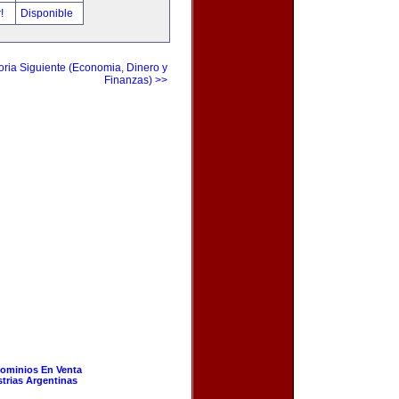
r!
Disponible
ria Siguiente (Economia, Dinero y
Finanzas) >>
ominios En Venta
strias Argentinas