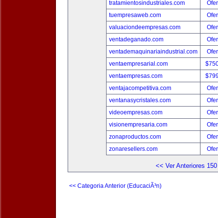
tratamientosindustriales.com
Ofer
tuempresaweb.com
Ofer
valuaciondeempresas.com
Ofer
ventadeganado.com
Ofer
ventademaquinariaindustrial.com
Ofer
ventaempresarial.com
$75
ventaempresas.com
$79
ventajacompetitiva.com
Ofer
ventanasycristales.com
Ofer
videoempresas.com
Ofer
visionempresaria.com
Ofer
zonaproductos.com
Ofer
zonaresellers.com
Ofer
<< Ver Anteriores 150
<< Categoria Anterior (EducaciÃ³n)