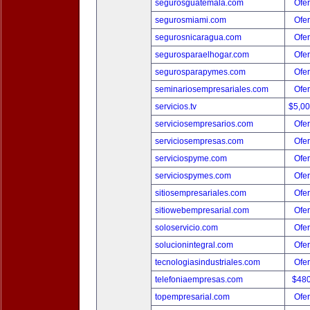
segurosguatemala.com
Ofer
segurosmiami.com
Ofer
segurosnicaragua.com
Ofer
segurosparaelhogar.com
Ofer
segurosparapymes.com
Ofer
seminariosempresariales.com
Ofer
servicios.tv
$5,0
serviciosempresarios.com
Ofer
serviciosempresas.com
Ofer
serviciospyme.com
Ofer
serviciospymes.com
Ofer
sitiosempresariales.com
Ofer
sitiowebempresarial.com
Ofer
soloservicio.com
Ofer
solucionintegral.com
Ofer
tecnologiasindustriales.com
Ofer
telefoniaempresas.com
$48
topempresarial.com
Ofer