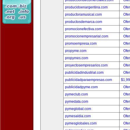
producciondecomerciales.com
Ofer
producidoenargentina.com
Ofer
productoramusical.com
Ofer
productosdemarca.com
Ofer
promocionefectiva.com
Ofer
promocionempresarial.com
Ofer
promoempresa.com
Ofer
propyme.com
Ofer
propymes.com
Ofer
proyectosempresarios.com
Ofer
publicidadindustrial.com
Ofer
publicidadparaempresas.com
$1,9
publicidadpyme.com
Ofer
pymeclub.com
Ofer
pymedata.com
Ofer
pymeglobal.com
Ofer
pymesaldia.com
Ofer
pymesglobales.com
Ofer