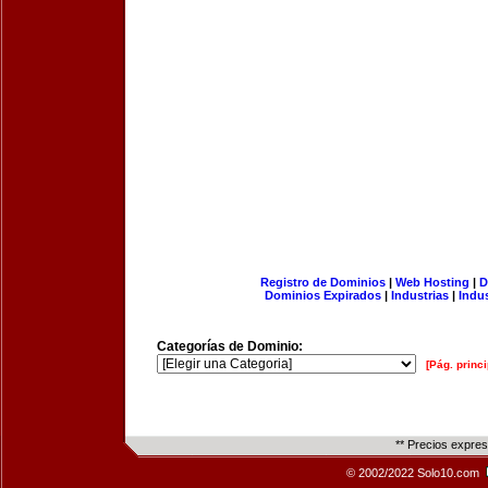
Registro de Dominios
|
Web Hosting
|
D
Dominios Expirados
|
Industrias
|
Indu
Categorías de Dominio:
[Pág. princi
** Precios expre
© 2002/2022 Solo10.com