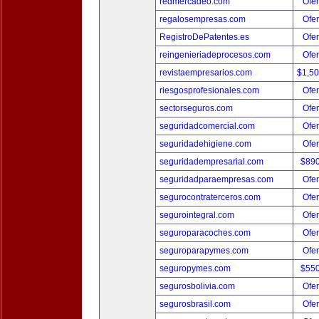
redmercadeo.com
Ofer
regalosempresas.com
Ofer
RegistroDePatentes.es
Ofer
reingenieriadeprocesos.com
Ofer
revistaempresarios.com
$1,5
riesgosprofesionales.com
Ofer
sectorseguros.com
Ofer
seguridadcomercial.com
Ofer
seguridadehigiene.com
Ofer
seguridadempresarial.com
$89
seguridadparaempresas.com
Ofer
segurocontraterceros.com
Ofer
segurointegral.com
Ofer
seguroparacoches.com
Ofer
seguroparapymes.com
Ofer
seguropymes.com
$55
segurosbolivia.com
Ofer
segurosbrasil.com
Ofer